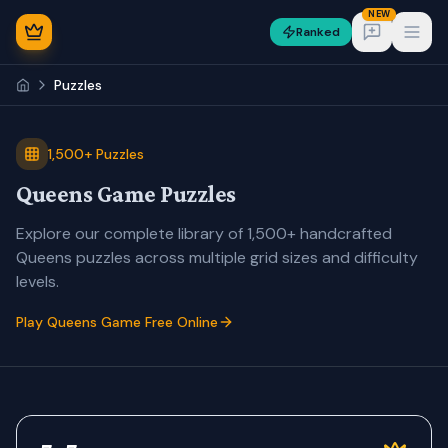
NEW
Ranked
Open
Puzzles
1,500+ Puzzles
Queens Game Puzzles
NEW
Explore our complete library of 1,500+ handcrafted
Queens puzzles across multiple grid sizes and difficulty
levels.
Play Queens Game Free Online
Sign In