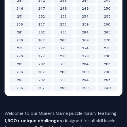
241
242
243
244
245
246
247
248
249
250
251
252
253
254
255
256
257
258
259
260
261
262
263
264
265
266
267
268
269
270
271
272
273
274
275
276
277
278
279
280
281
282
283
284
285
286
287
288
289
290
291
292
293
294
295
296
297
298
299
300
Welcome to our Queens Game puzzle library featuring
1,500+ unique challenges
designed for all skill levels.